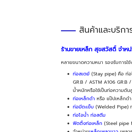
สินค้าและบริกา
ร้านขายเหล็ก สุขสวัสดิ์ จำหน
หลายขนาดความหนา รองรับการใช้ง
ท่อสเตย์
(Stay pipe) คือ ท่
GR.B / ASTM A106 GR.B / D
น้ำหนักหรือใช้เป็นท่อความดัน
ท่อเหล็กดำ
หรือ แป๊ปเหล็กด
ท่อมีตะเข็บ
(Welded Pipe) ท่
ท่อไอน้ำ
ท่อสตีม
ฟิตติ้งท่อเหล็ก
(Steel pipe f
จำหน่าย
เหล็กเพลาขาว
เพลาร