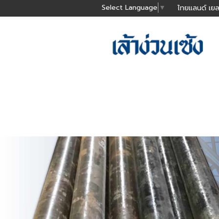
Select Language
▼
ไทยแลนด์ เยล