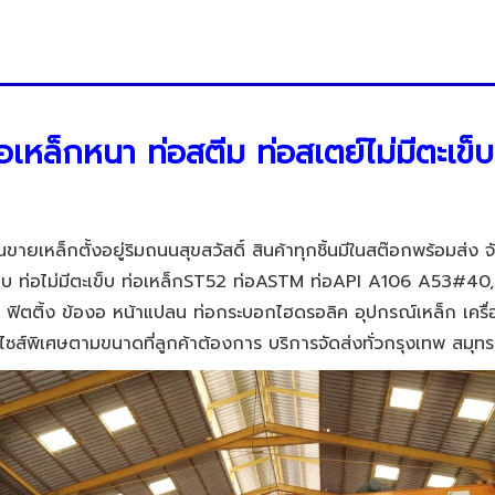
่อเหล็กหนา ท่อสตีม ท่อสเตย์ไม่มีตะเข็
านขายเหล็กตั้งอยู่ริมถนนสุขสวัสดิ์ สินค้าทุกชิ้นมีในสต๊อกพร้อมส่ง
ะเข็บ ท่อไม่มีตะเข็บ ท่อเหล็กST52 ท่อASTM ท่อAPI A106 A53#
ฟิตติ้ง ข้องอ หน้าแปลน ท่อกระบอกไฮดรอลิค อุปกรณ์เหล็ก เคร
อไซส์พิเศษตามขนาดที่ลูกค้าต้องการ บริการจัดส่งทั่วกรุงเทพ สม